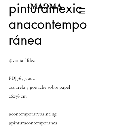
pinturamexic
anacontempo
ránea
@vania_lfdez
PDJ7677, 2023
acuarela y gouache sobre papel
26x36 cm
#contemporarypainting
#pinturacontemporanea