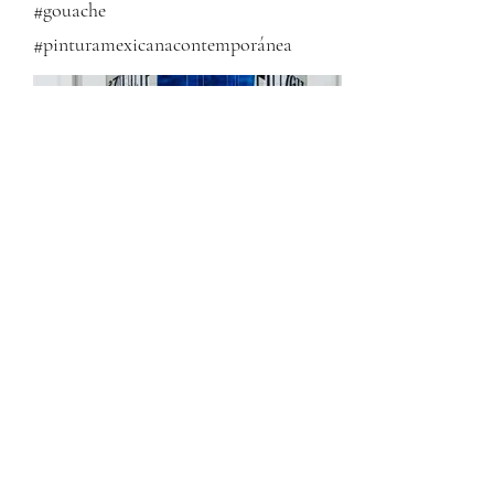
#gouache
#pinturamexicanacontemporánea