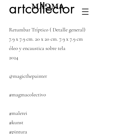
artcollector
Retumbar Tríptico ( Detalle general)
7.9 x 7.9 cm. 20 x 20 cm. 7.9 x 7.9 cm
óleo y encaustica sobre tela
2024
@magicthepainter
#magmacolectivo
#malerei
#kunst
#pintura