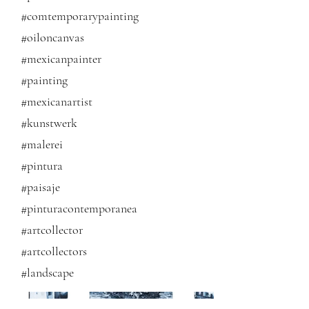
#comtemporarypainting
#oiloncanvas
#mexicanpainter
#painting
#mexicanartist
#kunstwerk
#malerei
#pintura
#paisaje
#pinturacontemporanea
#artcollector
#artcollectors
#landscape